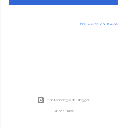
d
a
s
ENTRADAS ANTIGUAS
Con tecnología de Blogger
Ruben Bassi