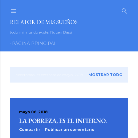
Ir al contenido principal
RELATOR DE MIS SUEÑOS
todo mi mundo existe. Ruben Bassi
PÁGINA PRINCIPAL
Mostrando las entradas de mayo, 2018
MOSTRAR TODO
E
n
t
mayo 06, 2018
r
LA POBREZA, ES EL INFIERNO.
a
Compartir
Publicar un comentario