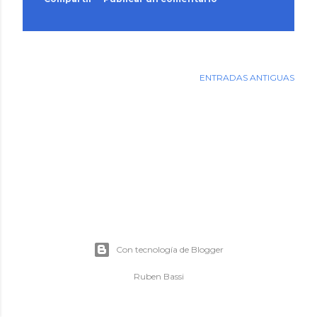
d
a
s
ENTRADAS ANTIGUAS
Con tecnología de Blogger
Ruben Bassi