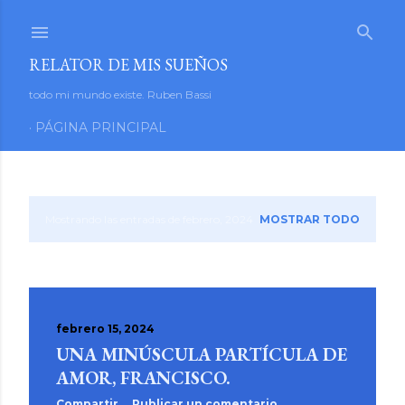
Ir al contenido principal
RELATOR DE MIS SUEÑOS
todo mi mundo existe. Ruben Bassi
PÁGINA PRINCIPAL
Mostrando las entradas de febrero, 2024
MOSTRAR TODO
E
n
t
febrero 15, 2024
r
UNA MINÚSCULA PARTÍCULA DE
a
AMOR, FRANCISCO.
Compartir
Publicar un comentario