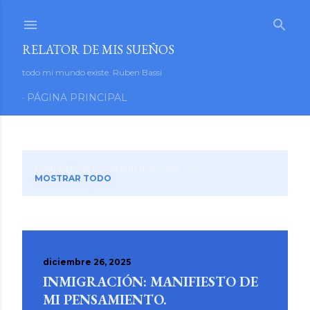
Ir al contenido principal
RELATOR DE MIS SUEÑOS
todo mi mundo existe. Ruben Bassi
PÁGINA PRINCIPAL
Mostrando las entradas de diciembre, 2025
E
MOSTRAR TODO
n
t
r
diciembre 26, 2025
INMIGRACIÓN: MANIFIESTO DE
a
MI PENSAMIENTO.