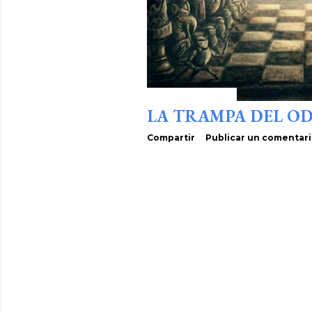
d
a
s
octubre 07, 2022
LA TRAMPA DEL OD
Compartir
Publicar un comentar