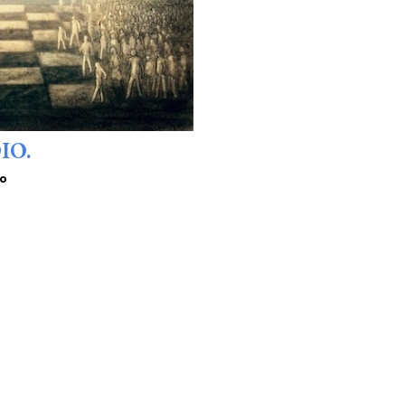
IO.
io