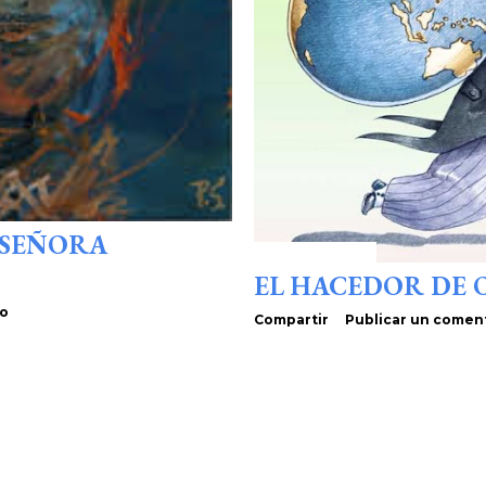
, SEÑORA
enero 12, 2020
EL HACEDOR DE 
io
Compartir
Publicar un comen