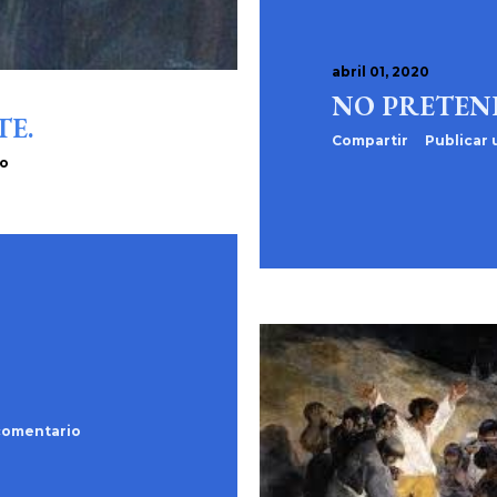
abril 01, 2020
NO PRETEN
E.
Compartir
Publicar
io
comentario