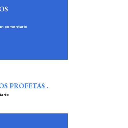
OS
 un comentario
OS PROFETAS .
tario