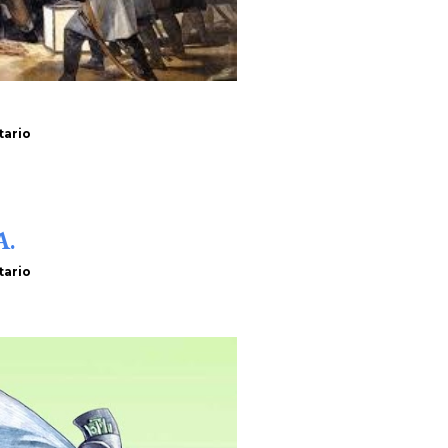
tario
A.
tario