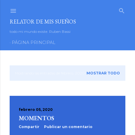
Ir al contenido principal
RELATOR DE MIS SUEÑOS
todo mi mundo existe. Ruben Bassi
PÁGINA PRINCIPAL
Mostrando las entradas de febrero, 2020
MOSTRAR TODO
E
n
t
febrero 05, 2020
r
MOMENTOS
a
Compartir
Publicar un comentario