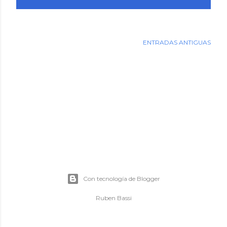
d
a
s
ENTRADAS ANTIGUAS
Con tecnología de Blogger
Ruben Bassi