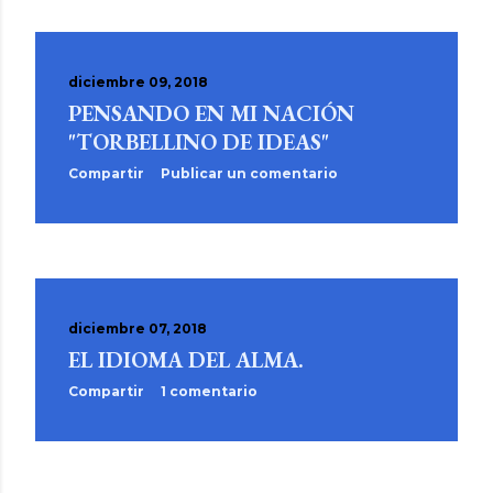
d
a
s
diciembre 09, 2018
PENSANDO EN MI NACIÓN
"TORBELLINO DE IDEAS"
Compartir
Publicar un comentario
diciembre 07, 2018
EL IDIOMA DEL ALMA.
Compartir
1 comentario