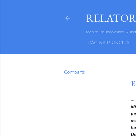
RELATOR
todo mi mundo existe. Rube
PÁGINA PRINCIPAL
Compartir
di
E
..
id
pe
mu
ha
Un