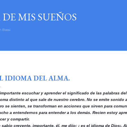
Ir al contenido principal
 DE MIS SUEÑOS
n Bassi
ciembre 07, 2018
L IDIOMA DEL ALMA.
..importante escuchar y aprender el significado de las palabras d
ioma distinto al que sale de nuestro cerebro. No se emite sonido a
ro se sienten, se transforman en acciones que sirven para comun
cho a entendernos para entender a los demás. Recien estoy apren
cer y compartir.
 sabio creyente, importante, él, me dijo: ¡ es el idioma de Dios¡. 