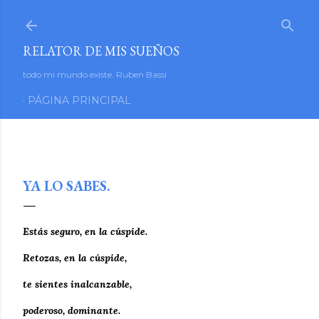
Ir al contenido principal
RELATOR DE MIS SUEÑOS
todo mi mundo existe. Ruben Bassi
PÁGINA PRINCIPAL
mayo 17, 2024
YA LO SABES.
Estás seguro, en la cúspide.
Retozas, en la cúspide,
te sientes inalcanzable,
poderoso, dominante.