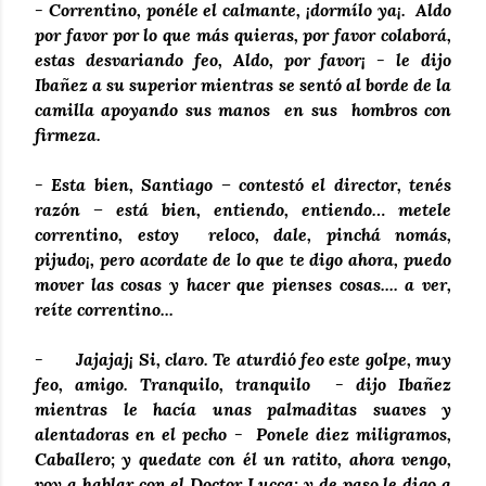
- Correntino, ponéle el calmante, ¡dormílo ya¡. Aldo
por favor por lo que más quieras, por favor colaborá,
estas desvariando feo, Aldo, por favor¡ - le dijo
Ibañez a su superior mientras se sentó al borde de la
camilla apoyando sus manos en sus hombros con
firmeza.
- Esta bien, Santiago – contestó el director, tenés
razón – está bien, entiendo, entiendo… metele
correntino, estoy reloco, dale, pinchá nomás,
pijudo¡, pero acordate de lo que te digo ahora, puedo
mover las cosas y hacer que pienses cosas.... a ver,
reíte correntino...
- Jajajaj¡ Si, claro. Te aturdió feo este golpe, muy
feo, amigo. Tranquilo, tranquilo - dijo Ibañez
mientras le hacía unas palmaditas suaves y
alentadoras en el pecho - Ponele diez miligramos,
Caballero; y quedate con él un ratito, ahora vengo,
voy a hablar con el Doctor Lucca; y de paso le digo a