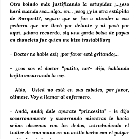
Otro boludo más justificando la estupidez ¡…¿eso
hará cuando sea...algo.. en... ¡eso¡¡ ¿y la otra estúpida
de Burquett?, seguro que se fue a atender a esa
pedorra que me llevó por delante y ni pasó por
aquí…¡ahora recuerdo, sí¡¡ una gorda bolsa de papas
en chancleta fue quien me hizo trastabillar¡¡
- Doctor no hable así¡ ¡por favor está gritando¡…
- ¿vos sos el doctor “putito, no?- dijo, hablando
bajito susurrando la voz.
- Aldo, Usted no está en sus cabales, por favor,
cálmese. Voy a llamar al enfermero.
- Andá, andá¡ dale apurate “princesita” – le dijo
socarronamente y susurrando mientras le hacía
señas obscenas con los dedos, introduciendo el
índice de una mano en un anillo hecho con el pulgar