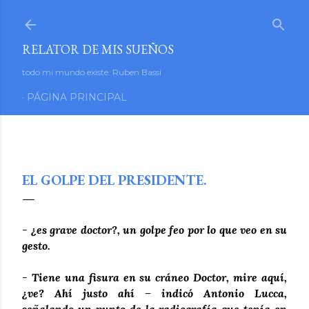
Ir al contenido principal
RELATOR DE MIS SUEÑOS
todo mi mundo existe. Ruben Bassi
PÁGINA PRINCIPAL
octubre 10, 2015
EL GOLPE DEL PRESIDENTE.
- ¿es grave doctor?, un golpe feo por lo que veo en su
gesto.
- Tiene una fisura en su cráneo Doctor, mire aquí,
¿ve? Ahí justo ahí – indicó Antonio Lucca,