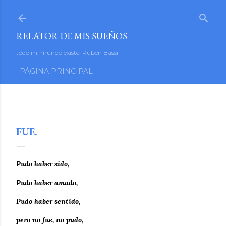
Ir al contenido principal
RELATOR DE MIS SUEÑOS
todo mi mundo existe. Ruben Bassi
PÁGINA PRINCIPAL
octubre 13, 2023
FUE.
Pudo haber sido,
Pudo haber amado,
Pudo haber sentido,
pero no fue, no pudo,